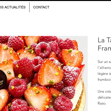
OS ACTUALITÉS
CONTACT
La T
Fra
Sur un s
l’allian
légère à
frambois
Une cré
délicat
Raso.