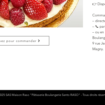
👉 Dispo
Command
– direct
– 📞 par
– ou en 
Boulang
uez pour commander
9 rue J
Magny.
025 ​SAS Maison Raso "Pâtisserie Boulangerie Santo RASO" - Tous droits réser