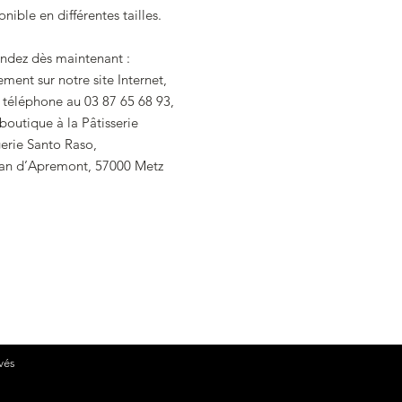
nible en différentes tailles.
ez dès maintenant :
ement sur notre site Internet,
 téléphone au 03 87 65 68 93,
boutique à la Pâtisserie
erie Santo Raso,
ean d’Apremont, 57000 Metz
vés