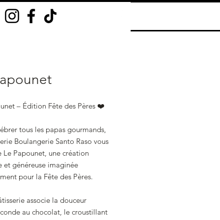
Papounet
unet – Édition Fête des Pères ❤️
lébrer tous les papas gourmands,
serie Boulangerie Santo Raso vous
e Le Papounet, une création
e et généreuse imaginée
ment pour la Fête des Pères.
tisserie associe la douceur
conde au chocolat, le croustillant