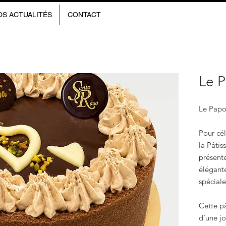
OS ACTUALITÉS
CONTACT
Le 
Le Papo
Pour cé
la Pâtis
présent
élégant
spéciale
Cette pâ
d’une jo