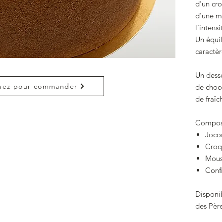
d’un cro
d’une mo
l’intensi
Un équil
caractèr
Un desse
uez pour commander
de choc
de fraîc
Composi
Joco
Croq
Mouss
Confi
Disponib
des Pèr