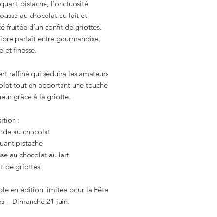
quant pistache, l’onctuosité
usse au chocolat au lait et
té fruitée d’un confit de griottes.
ibre parfait entre gourmandise,
e et finesse.
rt raffiné qui séduira les amateurs
olat tout en apportant une touche
heur grâce à la griotte.
tion :
nde au chocolat
uant pistache
e au chocolat au lait
t de griottes
le en édition limitée pour la Fête
es – Dimanche 21 juin.